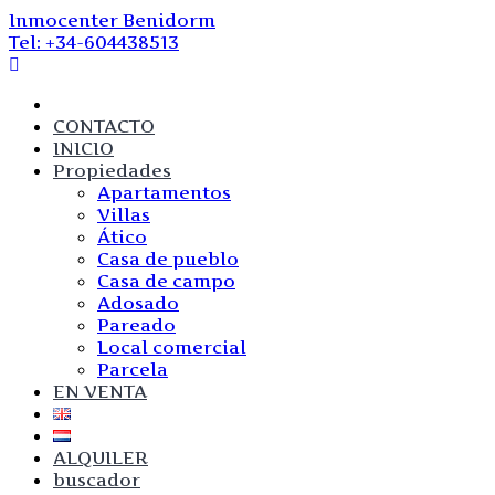
Skip
Inmocenter Benidorm
to
Tel: +34-604438513
content
CONTACTO
INICIO
Propiedades
Apartamentos
Villas
Ático
Casa de pueblo
Casa de campo
Adosado
Pareado
Local comercial
Parcela
EN VENTA
ALQUILER
buscador