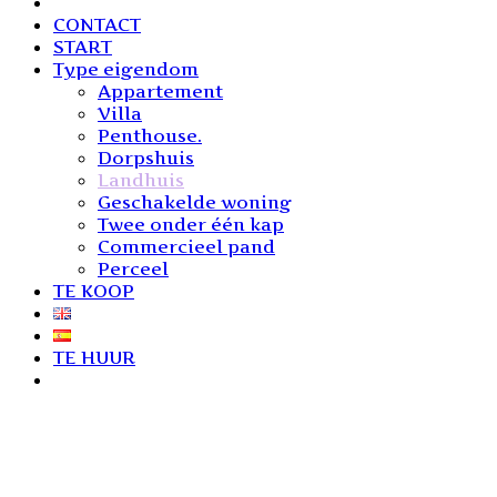
CONTACT
START
Type eigendom
Appartement
Villa
Penthouse.
Dorpshuis
Landhuis
Geschakelde woning
Twee onder één kap
Commercieel pand
Perceel
TE KOOP
TE HUUR
1 aanbieding
Landhuis