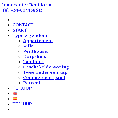
Skip
Inmocenter Benidorm
to
Tel: +34-604438513
content
CONTACT
START
Type eigendom
Appartement
Villa
Penthouse.
Dorpshuis
Landhuis
Geschakelde woning
Twee onder één kap
Commercieel pand
Perceel
TE KOOP
TE HUUR