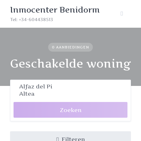
Skip
Inmocenter Benidorm
to
content
Tel: +34-604438513
0 AANBIEDINGEN
Geschakelde woning
Zoeken
Filteren