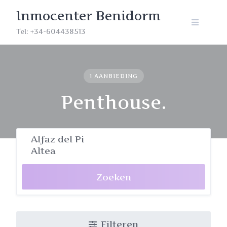
Skip
Inmocenter Benidorm
to
content
Tel: +34-604438513
1 AANBIEDING
Penthouse.
Zoeken
Filteren