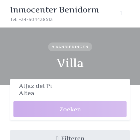
Skip
Inmocenter Benidorm
to
content
Tel: +34-604438513
9 AANBIEDINGEN
Villa
Zoeken
Filteren