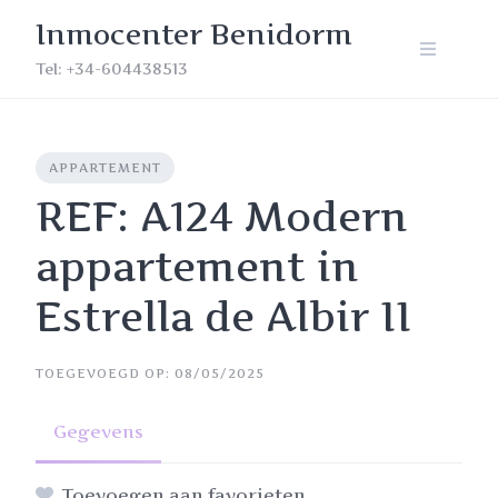
Skip
Inmocenter Benidorm
to
content
Tel: +34-604438513
APPARTEMENT
REF: A124 Modern
appartement in
Estrella de Albir II
TOEGEVOEGD OP: 08/05/2025
Gegevens
Toevoegen aan favorieten